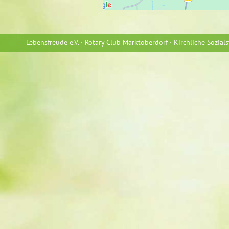
Lebensfreude e.V. · Rotary Club Marktoberdorf · Kirchliche Sozia